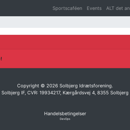
Sportscaféen
Events
ALT det a
!
Copyright © 2026 Solbjerg Idrætsforening.
Solbjerg IF, CVR: 19934217, Kærgårdsvej 4, 8355 Solbjerg
Handelsbetingelser
DevOps