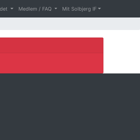
ndet
Medlem / FAQ
Mit Solbjerg IF