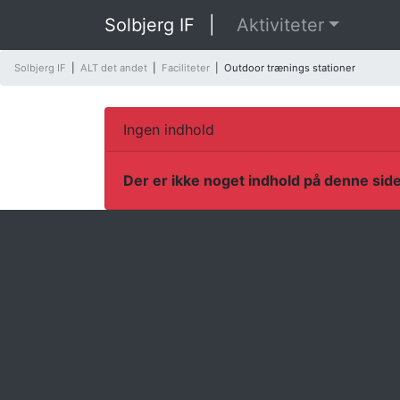
Solbjerg IF
|
Aktiviteter
Solbjerg IF
|
ALT det andet
|
Faciliteter
|
Outdoor trænings stationer
Ingen indhold
Der er ikke noget indhold på denne side